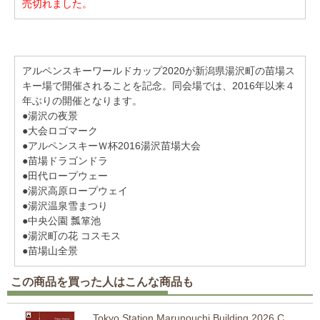
売切れました。
アルペンスキーワールドカップ2020が新潟県湯沢町の苗場ス
キー場で開催されることを記念。同会場では、2016年以来４
年ぶりの開催となります。
●湯沢の夜景
●大会ロゴマーク
●アルペンスキーＷ杯2016湯沢苗場大会
●苗場ドラゴンドラ
●田代ロープウェー
●湯沢高原ロープウェイ
●湯沢温泉雪まつり
●中央公園 瓢箪池
●湯沢町の花 コスモス
●苗場山全景
この商品を買った人はこんな商品も
Tokyo Station Marunouchi Building 2026 C