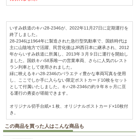
いすみ鉄道のキハ28-2346が、2022年11月27日に定期運行を
終了しました。
28-2346は1964年に製造された急行型気動車で、国鉄時代は
主に山陰地方で活躍、民営化後はJR西日本に継承され、2012
年からいすみ鉄道に所属し、2013年３月９日に運行を開始し
ました。国鉄キハ58系唯一の営業車両、さらに人気のレスト
ラン列車として使用されました。
緑に映えるキハ28-2346のバラエティ豊かな車両写真を使用
し、ここでしか手に入らない限定ポストカード10枚をセット
として付属いたしました。キハ28-2346の約９年８ヶ月に亘
る運行の勇姿が堪能できます。
オリジナル切手台紙×１枚、オリジナルポストカード×10枚付
き。
この商品を買った人はこんな商品も