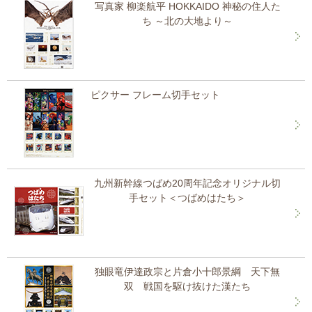
写真家 柳楽航平 HOKKAIDO 神秘の住人た
ち ～北の大地より～
ピクサー フレーム切手セット
九州新幹線つばめ20周年記念オリジナル切
手セット＜つばめはたち＞
独眼竜伊達政宗と片倉小十郎景綱 天下無
双 戦国を駆け抜けた漢たち