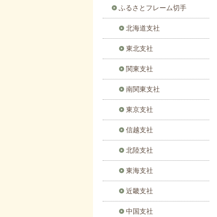
ふるさとフレーム切手
北海道支社
東北支社
関東支社
南関東支社
東京支社
信越支社
北陸支社
東海支社
近畿支社
中国支社