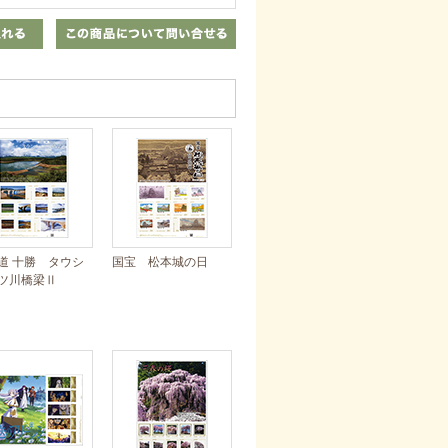
道 十勝 タウシ
国宝 松本城の日
ツ川橋梁Ⅱ