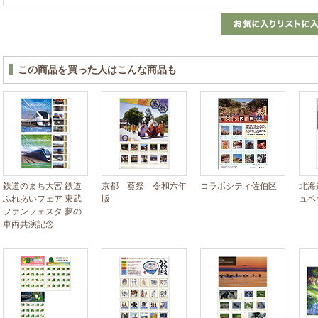
この商品を買った人はこんな商品も
鉄道のまち大宮 鉄道
京都 葵祭 令和六年
コラボシティ佐伯区
北海
ふれあいフェア 東武
版
ュベ
ファンフェスタ 夢の
車両共演記念