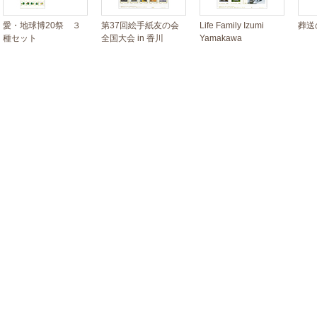
愛・地球博20祭 ３
第37回絵手紙友の会
Life Family Izumi
葬送
種セット
全国大会 in 香川
Yamakawa