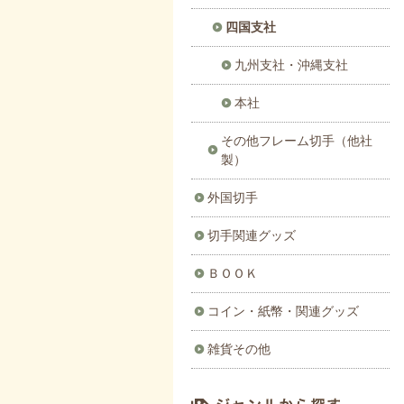
四国支社
九州支社・沖縄支社
本社
その他フレーム切手（他社
製）
外国切手
切手関連グッズ
ＢＯＯＫ
コイン・紙幣・関連グッズ
雑貨その他