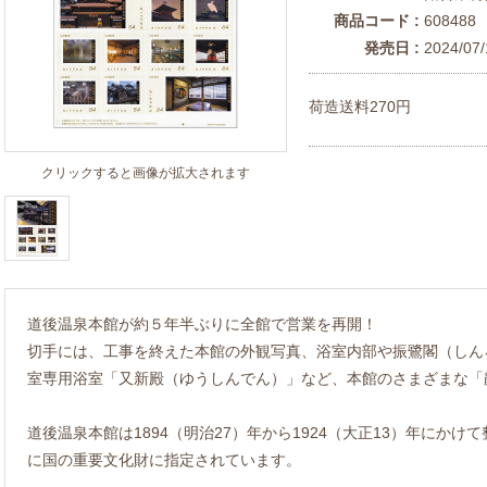
商品コード :
608488
発売日 :
2024/07/
荷造送料270円
クリックすると画像が拡大されます
道後温泉本館が約５年半ぶりに全館で営業を再開！
切手には、工事を終えた本館の外観写真、浴室内部や振鷺閣（しん
室専用浴室「又新殿（ゆうしんでん）」など、本館のさまざまな「
道後温泉本館は1894（明治27）年から1924（大正13）年にかけ
に国の重要文化財に指定されています。