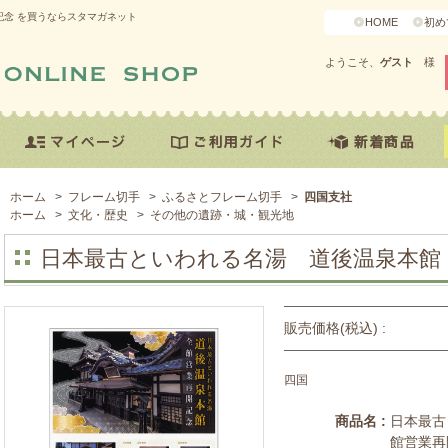
念 を買うならスタマガネット
HOME
初め
ようこそ、
ゲスト
様
ホーム
>
フレーム切手
>
ふるさとフレーム切手
>
四国支社
ホーム
>
文化・歴史
>
その他の遺跡・城・観光地
日本最古といわれる名湯 道後温泉本館
販売価格(税込) :
四国
商品名 :
日本最古
館営業再