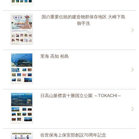
国の重要伝統的建造物群保存地区 大崎下島
御手洗
里海 高知 柏島
日高山脈襟裳十勝国立公園 ～TOKACHI～
佐世保海上保安部創設70周年記念