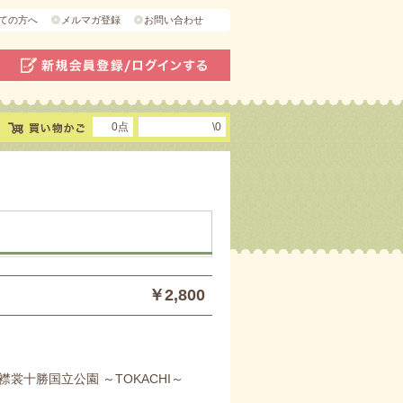
ての方へ
メルマガ登録
お問い合わせ
0点
\0
～
￥2,800
襟裳十勝国立公園 ～TOKACHI～