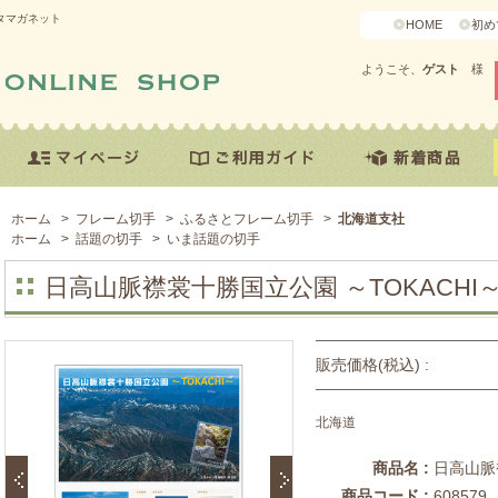
スタマガネット
HOME
初め
ようこそ、
ゲスト
様
ホーム
>
フレーム切手
>
ふるさとフレーム切手
>
北海道支社
ホーム
>
話題の切手
>
いま話題の切手
日高山脈襟裳十勝国立公園 ～TOKACHI
販売価格(税込) :
北海道
商品名 :
日高山脈
商品コード :
608579