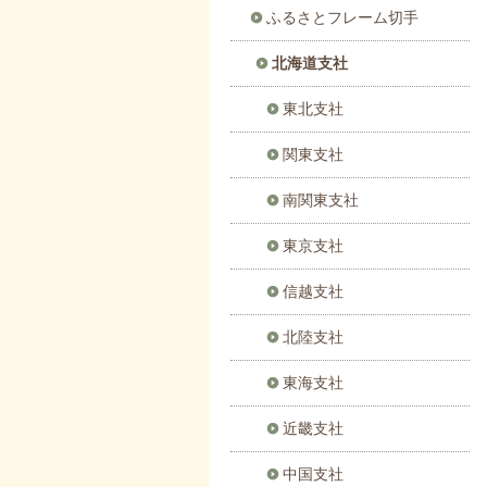
ふるさとフレーム切手
北海道支社
東北支社
関東支社
南関東支社
東京支社
信越支社
北陸支社
東海支社
近畿支社
中国支社