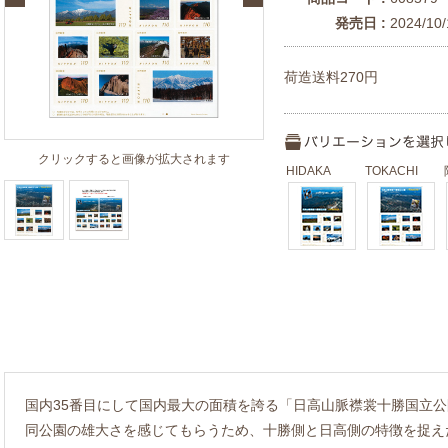
発売日 :
2024/10/
荷造送料270円
クリックすると画像が拡大されます
HIDAKA
TOKACHI
国内35番目にして国内最大の面積を誇る「日高山脈襟裳十勝国立
同公園の雄大さを感じてもらうため、十勝側と日高側の特徴を捉え