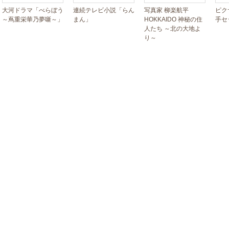
大河ドラマ「べらぼう
連続テレビ小説「らん
写真家 柳楽航平
ピク
～蔦重栄華乃夢噺～」
まん」
HOKKAIDO 神秘の住
手セ
人たち ～北の大地よ
り～