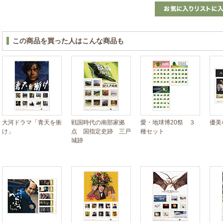
この商品を買った人はこんな商品も
大河ドラマ「青天を衝
戦国時代の南部家拠
愛・地球博20祭 ３
優美
け」
点 国指定史跡 三戸
種セット
城跡