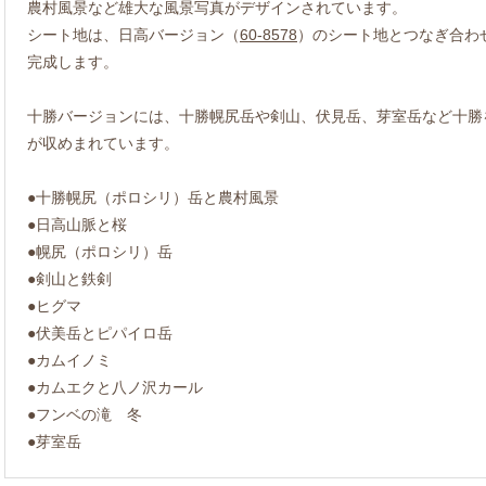
農村風景など雄大な風景写真がデザインされています。
シート地は、日高バージョン（
60-8578
）のシート地とつなぎ合わ
完成します。
十勝バージョンには、十勝幌尻岳や剣山、伏見岳、芽室岳など十勝
が収めまれています。
●十勝幌尻（ポロシリ）岳と農村風景
●日高山脈と桜
●幌尻（ポロシリ）岳
●剣山と鉄剣
●ヒグマ
●伏美岳とピパイロ岳
●カムイノミ
●カムエクと八ノ沢カール
●フンベの滝 冬
●芽室岳