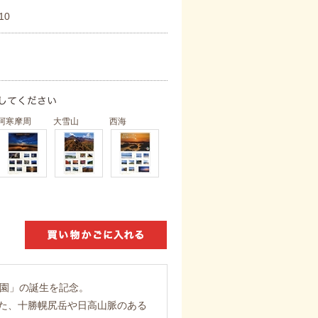
10
阿寒摩周
大雪山
西海
公園」の誕生を記念。
た、十勝幌尻岳や日高山脈のある