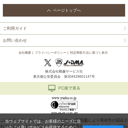
ページトップへ
ご利用ガイド
お問い合わせ
会社概要
プライバシーポリシー
特定商取引法に基づく表示
株式会社郵趣サービス社
東京都公安委員会 第304429601147号
このサイトは、サイバートラストの
サーバ証明書
により実在性が認証さ
当ウェブサイトでは、お客様のニーズに合
れています。また、SSLページは通信が暗号化されプライバシーが守ら
ったより良いサービスを提供するために、