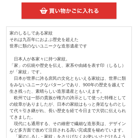
家のしるしである家紋
それは九百年におよぶ歴史を超えた
世界に類のないユニークな造形遺産です
日本人が各家々に持つ家紋。
「家」の伝統や歴史を伝え、家系や由緒を表す印（しるし）
が「家紋」です。
日本が世界に誇る庶民の文化ともいえる家紋は、世界に類
をみないユニークなパターンであり、900年の歴史を越えて
生き残った、素晴らしい造形遺産ともいえます。
欧州では一部の貴族が権力の誇示として使った特権として
の紋章がありましたが、日本の家紋はもっと身近なものとし
て代々引き継がれ、長い歴史を経て今日まで大切に伝えられ
てきました。
現代にも通用する、その緻密で繊細な造形美は、デザイン
など多方面で改めて注目される高い完成度を秘めています。
「家のしるし・家紋」をさりげなくお使いいただけるよう