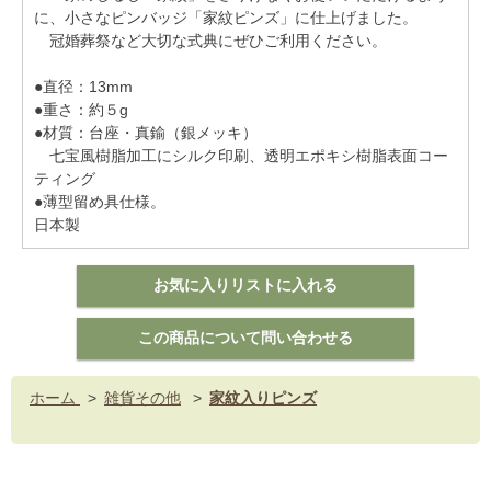
に、小さなピンバッジ「家紋ピンズ」に仕上げました。
冠婚葬祭など大切な式典にぜひご利用ください。
●直径：13mm
●重さ：約５g
●材質：台座・真鍮（銀メッキ）
七宝風樹脂加工にシルク印刷、透明エポキシ樹脂表面コー
ティング
●薄型留め具仕様。
日本製
ホーム
>
雑貨その他
>
家紋入りピンズ