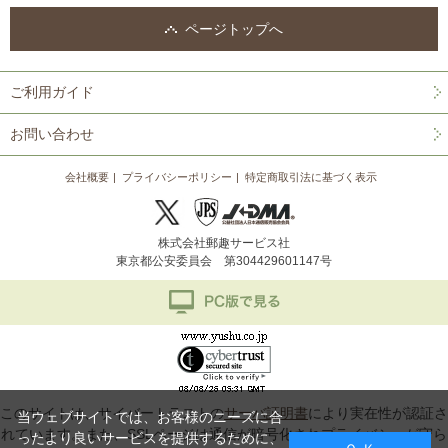
ページトップへ
ご利用ガイド
お問い合わせ
会社概要
プライバシーポリシー
特定商取引法に基づく表示
株式会社郵趣サービス社
東京都公安委員会 第304429601147号
このサイトは、サイバートラストの
サーバ証明書
により実在性が認証さ
当ウェブサイトでは、お客様のニーズに合
れています。また、SSLページは通信が暗号化されプライバシーが守ら
ったより良いサービスを提供するために、