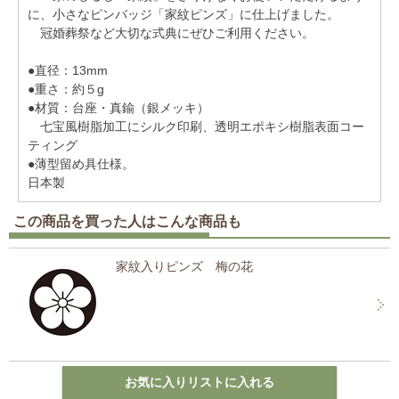
に、小さなピンバッジ「家紋ピンズ」に仕上げました。
冠婚葬祭など大切な式典にぜひご利用ください。
●直径：13mm
●重さ：約５g
●材質：台座・真鍮（銀メッキ）
七宝風樹脂加工にシルク印刷、透明エポキシ樹脂表面コー
ティング
●薄型留め具仕様。
日本製
この商品を買った人はこんな商品も
家紋入りピンズ 梅の花