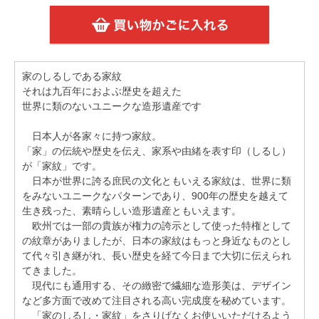
家のしるしである家紋
それは九百年におよぶ歴史を超えた
世界に類のないユニークな造形遺産です
日本人が各家々に持つ家紋。
「家」の伝統や歴史を伝え、家系や由緒を表す印（しるし）
が「家紋」です。
日本が世界に誇る庶民の文化ともいえる家紋は、世界に類
をみないユニークなパターンであり、900年の歴史を越えて
生き残った、素晴らしい造形遺産ともいえます。
欧州では一部の貴族が権力の誇示として使った特権として
の紋章がありましたが、日本の家紋はもっと身近なものとし
て代々引き継がれ、長い歴史を経て今日まで大切に伝えられ
てきました。
現代にも通用する、その緻密で繊細な造形美は、デザイン
など多方面で改めて注目される高い完成度を秘めています。
「家のしるし・家紋」をさりげなくお使いいただけるよう