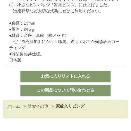
に、小さなピンバッジ「家紋ピンズ」に仕上げました。
冠婚葬祭など大切な式典にぜひご利用ください。
●直径：13mm
●重さ：約５g
●材質：台座・真鍮（銀メッキ）
七宝風樹脂加工にシルク印刷、透明エポキシ樹脂表面コー
ティング
●薄型留め具仕様。
日本製
ホーム
>
雑貨その他
>
家紋入りピンズ