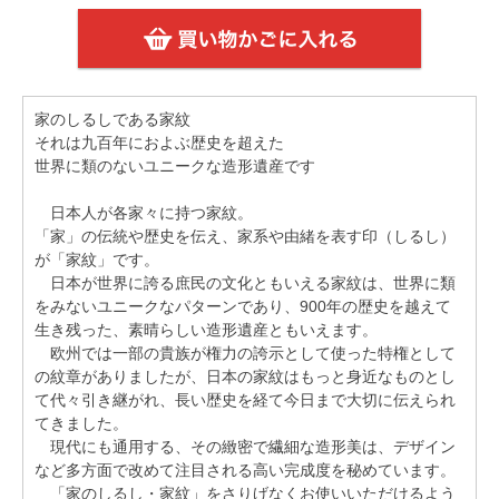
家のしるしである家紋
それは九百年におよぶ歴史を超えた
世界に類のないユニークな造形遺産です
日本人が各家々に持つ家紋。
「家」の伝統や歴史を伝え、家系や由緒を表す印（しるし）
が「家紋」です。
日本が世界に誇る庶民の文化ともいえる家紋は、世界に類
をみないユニークなパターンであり、900年の歴史を越えて
生き残った、素晴らしい造形遺産ともいえます。
欧州では一部の貴族が権力の誇示として使った特権として
の紋章がありましたが、日本の家紋はもっと身近なものとし
て代々引き継がれ、長い歴史を経て今日まで大切に伝えられ
てきました。
現代にも通用する、その緻密で繊細な造形美は、デザイン
など多方面で改めて注目される高い完成度を秘めています。
「家のしるし・家紋」をさりげなくお使いいただけるよう