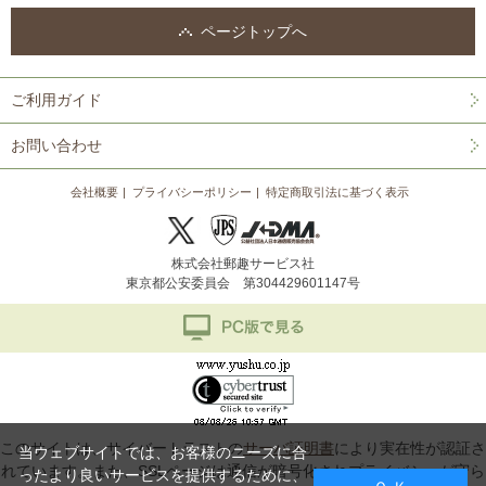
ページトップへ
ご利用ガイド
お問い合わせ
会社概要
プライバシーポリシー
特定商取引法に基づく表示
株式会社郵趣サービス社
東京都公安委員会 第304429601147号
このサイトは、サイバートラストの
サーバ証明書
により実在性が認証さ
当ウェブサイトでは、お客様のニーズに合
れています。また、SSLページは通信が暗号化されプライバシーが守ら
ったより良いサービスを提供するために、