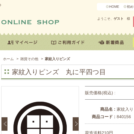
ト
HOME
初め
ようこそ、
ゲスト
様
ホーム
>
雑貨その他
>
家紋入りピンズ
家紋入りピンズ 丸に平四つ目
販売価格(税込) :
商品名 :
家紋入り
商品コード :
840156
荷造送料210円