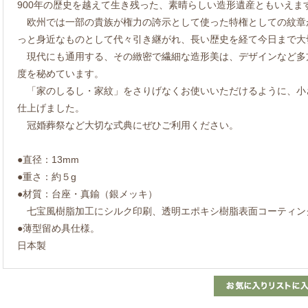
900年の歴史を越えて生き残った、素晴らしい造形遺産ともいえま
欧州では一部の貴族が権力の誇示として使った特権としての紋章
っと身近なものとして代々引き継がれ、長い歴史を経て今日まで大
現代にも通用する、その緻密で繊細な造形美は、デザインなど多
度を秘めています。
「家のしるし・家紋」をさりげなくお使いいただけるように、小
仕上げました。
冠婚葬祭など大切な式典にぜひご利用ください。
●直径：13mm
●重さ：約５g
●材質：台座・真鍮（銀メッキ）
七宝風樹脂加工にシルク印刷、透明エポキシ樹脂表面コーティン
●薄型留め具仕様。
日本製