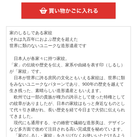
家のしるしである家紋
それは九百年におよぶ歴史を超えた
世界に類のないユニークな造形遺産です
日本人が各家々に持つ家紋。
「家」の伝統や歴史を伝え、家系や由緒を表す印（しるし）
が「家紋」です。
日本が世界に誇る庶民の文化ともいえる家紋は、世界に類
をみないユニークなパターンであり、900年の歴史を越えて
生き残った、素晴らしい造形遺産ともいえます。
欧州では一部の貴族が権力の誇示として使った特権として
の紋章がありましたが、日本の家紋はもっと身近なものとし
て代々引き継がれ、長い歴史を経て今日まで大切に伝えられ
てきました。
現代にも通用する、その緻密で繊細な造形美は、デザイン
など多方面で改めて注目される高い完成度を秘めています。
「家のしるし・家紋」をさりげなくお使いいただけるよう