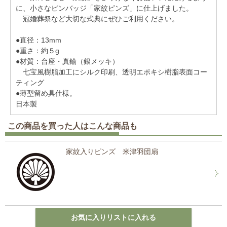
に、小さなピンバッジ「家紋ピンズ」に仕上げました。
冠婚葬祭など大切な式典にぜひご利用ください。
●直径：13mm
●重さ：約５g
●材質：台座・真鍮（銀メッキ）
七宝風樹脂加工にシルク印刷、透明エポキシ樹脂表面コー
ティング
●薄型留め具仕様。
日本製
この商品を買った人はこんな商品も
家紋入りピンズ 米津羽団扇