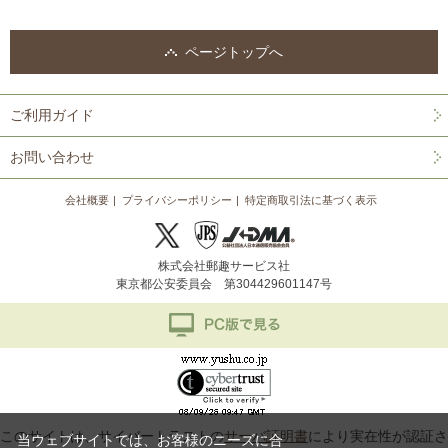
ページトップへ
ご利用ガイド
お問い合わせ
会社概要
プライバシーポリシー
特定商取引法に基づく表示
株式会社郵趣サービス社
東京都公安委員会 第304429601147号
このサイトは、サイバートラストの
サーバ証明書
により実在性が認証さ
当ウェブサイトでは、お客様のニーズに合