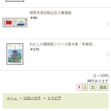
昭和天皇訪欧記念２種連刷
￥90
わたしの愛唱歌シリーズ第９集「早春賦」
￥170
[1～10件]
16
件あります
1
2
次
最後
ホーム
>
話題の切手
>
トリビア