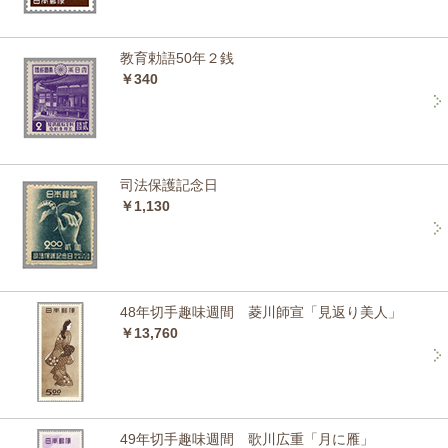
教育勅語50年２銭
￥340
司法保護記念日
￥1,130
48年切手趣味週間 菱川師宣「見返り美人」
￥13,760
49年切手趣味週間 歌川広重「月に雁」