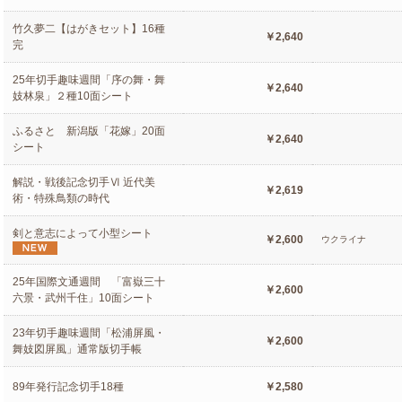
竹久夢二【はがきセット】16種
￥2,640
完
25年切手趣味週間「序の舞・舞
￥2,640
妓林泉」２種10面シート
ふるさと 新潟版「花嫁」20面
￥2,640
シート
解説・戦後記念切手Ⅵ 近代美
￥2,619
術・特殊鳥類の時代
剣と意志によって小型シート
￥2,600
ウクライナ
25年国際文通週間 「富嶽三十
￥2,600
六景・武州千住」10面シート
23年切手趣味週間「松浦屏風・
￥2,600
舞妓図屏風」通常版切手帳
89年発行記念切手18種
￥2,580