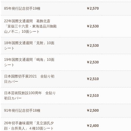
85年発行記念切手19種
￥2,570
22年国際文通週間 葛飾北斎
「富嶽三十六景・東海道品川御殿
￥2,530
山ノ不二」10面シート
18年国際文通週間「見附」10面
￥2,530
シート
19年国際文通週間「鳴海」10面
￥2,530
シート
日本国際切手展2021 全貼り初
￥2,510
日カバー
日本芸術院創設100周年 全貼り
￥2,510
初日カバー
91年発行記念切手18種
￥2,500
26年切手趣味週間「見立源氏夕
￥2,400
顔・台所美人」４種10面シート