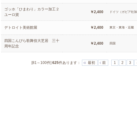
ゴッホ「ひまわり」カラー加工２
￥2,400
ドイツ（ガビア社
ユーロ貨
デトロイト美術館展
￥2,400
東京・東海・近畿
四国こんぴら歌舞伎大芝居 三十
￥2,400
四国
周年記念
[81～100件]
625
件あります
：
最初
前
1
2
3