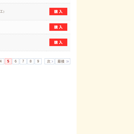
加工）
4
5
6
7
8
9
次
最後