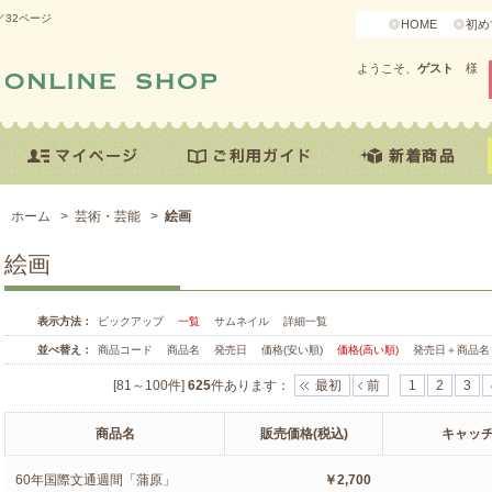
／32ページ
HOME
初め
ようこそ、
ゲスト
様
ホーム
>
芸術・芸能
>
絵画
絵画
表示方法：
ピックアップ
一覧
サムネイル
詳細一覧
並べ替え：
商品コード
商品名
発売日
価格(安い順)
価格(高い順)
発売日＋商品名
[81～100件]
625
件あります
：
最初
前
1
2
3
商品名
販売価格(税込)
キャッ
60年国際文通週間「蒲原」
￥2,700