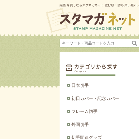
絵画 を買うならスタマガネット 並び順：価格(高い順) 5
日本切手
初日カバー・記念カバー
フレーム切手
外国切手
切手関連グッズ