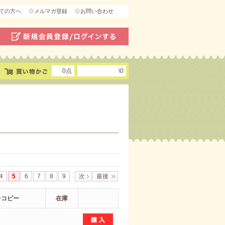
ての方へ
メルマガ登録
お問い合わせ
0点
\0
4
5
6
7
8
9
次
最後
チコピー
在庫