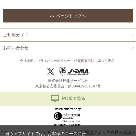
ページトップへ
ご利用ガイド
お問い合わせ
会社概要
プライバシーポリシー
特定商取引法に基づく表示
株式会社郵趣サービス社
東京都公安委員会 第304429601147号
このサイトは、サイバートラストの
サーバ証明書
により実在性が認証さ
当ウェブサイトでは、お客様のニーズに合