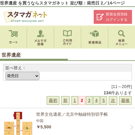
世界遺産 を買うならスタマガネット 並び順：発売日 2／14ページ
新規会員登録
ログインする
世界遺産
並べ替え：
[11～20件]
134
件あります
最初
前
1
2
3
4
5
次
最後
世界文化遺産／北京中軸線特別切手帳
中国
￥5,500