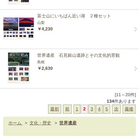
富士山にいちばん近い湖 ２種セット
山梨
￥4,230
世界遺産 石見銀山遺跡とその文化的景観
島根
￥2,630
[11～20件]
134
件あります
最初
前
1
2
3
4
5
次
最後
ホーム
>
文化・歴史
>
世界遺産