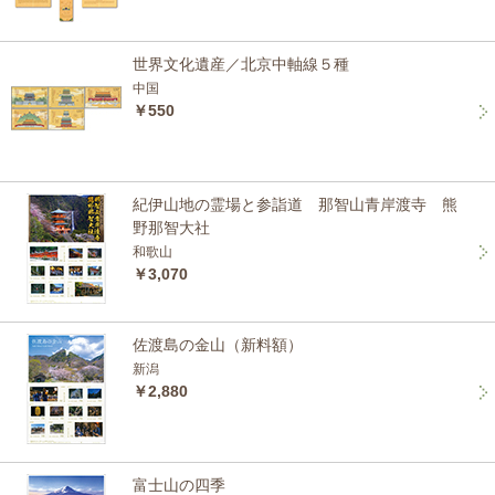
世界文化遺産／北京中軸線５種
中国
￥550
紀伊山地の霊場と参詣道 那智山青岸渡寺 熊
野那智大社
和歌山
￥3,070
佐渡島の金山（新料額）
新潟
￥2,880
富士山の四季