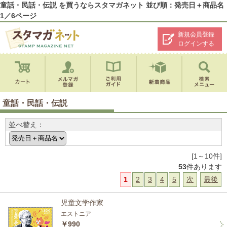
童話・民話・伝説 を買うならスタマガネット 並び順：発売日＋商品名
1／6ページ
新規会員登録
ログインする
童話・民話・伝説
並べ替え：
[1～10件]
53
件あります
1
2
3
4
5
次
最後
児童文学作家
エストニア
￥990