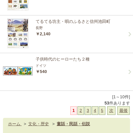
てるてる坊主・唄のふるさと信州池田町
長野
￥2,140
子供時代のヒーローたち２種
ドイツ
￥540
[1～10件]
53
件あります
1
2
3
4
5
次
最後
ホーム
>
文化・歴史
>
童話・民話・伝説