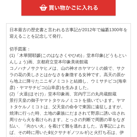
日本最古の歴史書と言われる古事記が2012年で編纂1300年を
迎えることを記念して発行。
切手図案：
(1)「木華開耶媛(このはなさくやひめ)」堂本印象(どうもとい
んしょう)画、京都府立堂本印象美術館蔵
コノハナノサクヤヒメは、山の神オホヤマツミの娘で、サク
ラの花の美しさとはかなさを象徴する女神です。高天の原か
ら地上に降りたニニギノミコトと結婚し、ウミサチビコ(海幸
彦)・ヤマサチビコ(山幸彦)を生みました。
(2)「火退(ほそけ)」堂本印象画、宮内庁三の丸尚蔵館蔵
景行天皇の御子ヤマトタケルノミコトを描いています。ヤマ
トタケルノミコトは、父天皇の命令で東国に遠征しますが、
焼津に行った時、土地の豪族にだまされて野原に誘い出され
周りから火を着けられます。とっさの判断で周囲の草をなぎ
払い、「向かい火」を着けて難を逃れました。古事記によれ
ば、その時に用いた剣(クサナギノツルギ)と火打ち石は、伊