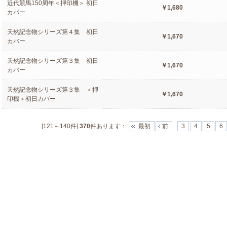
近代競馬150周年＜押印機＞ 初日
￥1,680
カバー
天然記念物シリーズ第４集 初日
￥1,670
カバー
天然記念物シリーズ第３集 初日
￥1,670
カバー
天然記念物シリーズ第３集 ＜押
￥1,670
印機＞初日カバー
[121～140件]
370
件あります
：
最初
前
3
4
5
6