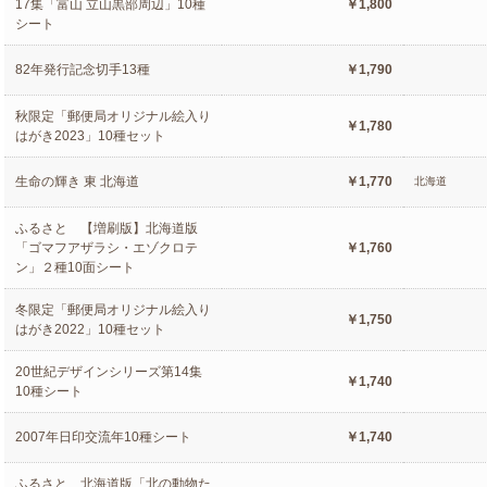
17集「富山 立山黒部周辺」10種
￥1,800
シート
82年発行記念切手13種
￥1,790
秋限定「郵便局オリジナル絵入り
￥1,780
はがき2023」10種セット
生命の輝き 東 北海道
￥1,770
北海道
ふるさと 【増刷版】北海道版
「ゴマフアザラシ・エゾクロテ
￥1,760
ン」２種10面シート
冬限定「郵便局オリジナル絵入り
￥1,750
はがき2022」10種セット
20世紀デザインシリーズ第14集
￥1,740
10種シート
2007年日印交流年10種シート
￥1,740
ふるさと 北海道版「北の動物た