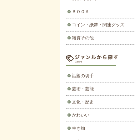
ＢＯＯＫ
コイン・紙幣・関連グッズ
雑貨その他
話題の切手
芸術・芸能
文化・歴史
かわいい
生き物