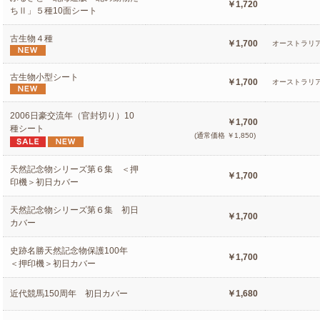
￥1,720
ちⅡ」５種10面シート
古生物４種
￥1,700
オーストラリ
古生物小型シート
￥1,700
オーストラリ
2006日豪交流年（官封切り）10
￥1,700
種シート
(通常価格 ￥1,850)
天然記念物シリーズ第６集 ＜押
￥1,700
印機＞初日カバー
天然記念物シリーズ第６集 初日
￥1,700
カバー
史跡名勝天然記念物保護100年
￥1,700
＜押印機＞初日カバー
近代競馬150周年 初日カバー
￥1,680