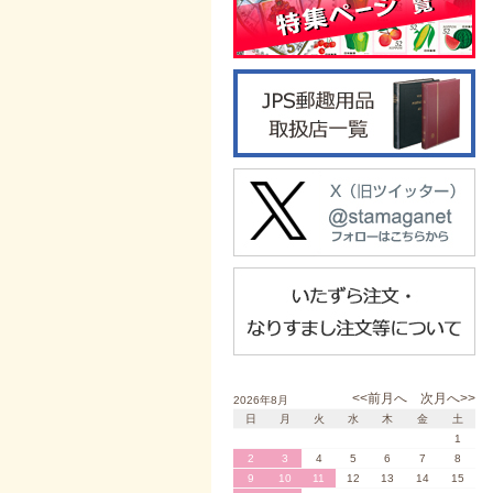
<<前月へ
次月へ>>
2026年8月
日
月
火
水
木
金
土
1
2
3
4
5
6
7
8
9
10
11
12
13
14
15