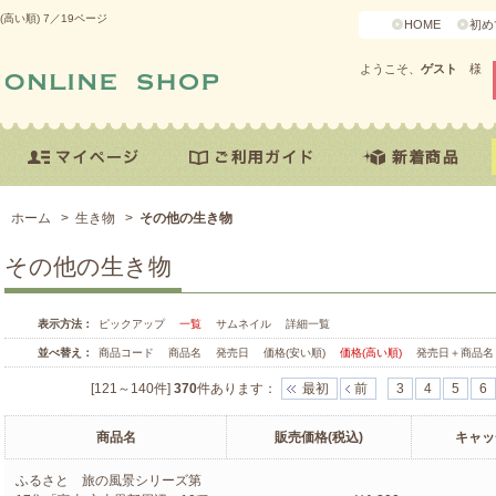
い順) 7／19ページ
HOME
初め
ようこそ、
ゲスト
様
ホーム
>
生き物
>
その他の生き物
その他の生き物
表示方法：
ピックアップ
一覧
サムネイル
詳細一覧
並べ替え：
商品コード
商品名
発売日
価格(安い順)
価格(高い順)
発売日＋商品名
[121～140件]
370
件あります
：
最初
前
3
4
5
6
商品名
販売価格(税込)
キャッ
ふるさと 旅の風景シリーズ第