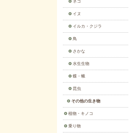
ネコ
イヌ
イルカ・クジラ
鳥
さかな
水生生物
蝶・蛾
昆虫
その他の生き物
植物・キノコ
乗り物