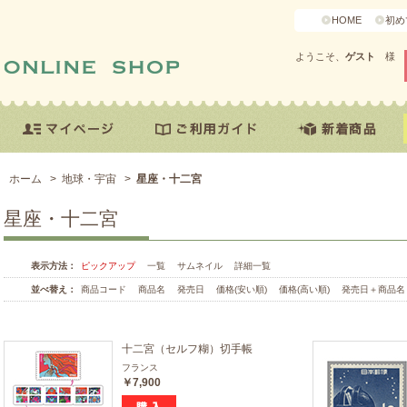
HOME
初め
ようこそ、
ゲスト
様
ホーム
>
地球・宇宙
>
星座・十二宮
星座・十二宮
表示方法：
ピックアップ
一覧
サムネイル
詳細一覧
並べ替え：
商品コード
商品名
発売日
価格(安い順)
価格(高い順)
発売日＋商品名
十二宮（セルフ糊）切手帳
フランス
￥7,900