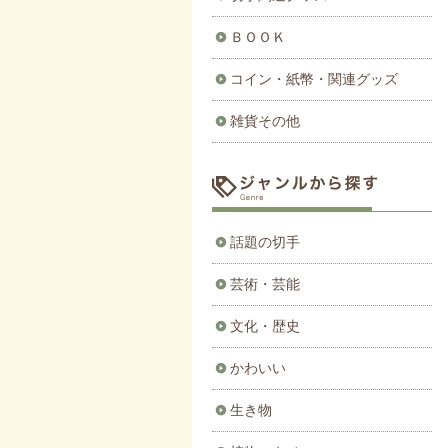
ＢＯＯＫ
コイン・紙幣・関連グッズ
雑貨その他
話題の切手
芸術・芸能
文化・歴史
かわいい
生き物