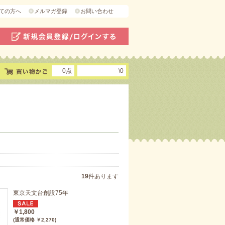
ての方へ
メルマガ登録
お問い合わせ
0点
\0
19
件あります
東京天文台創設75年
￥1,800
(通常価格 ￥2,270)