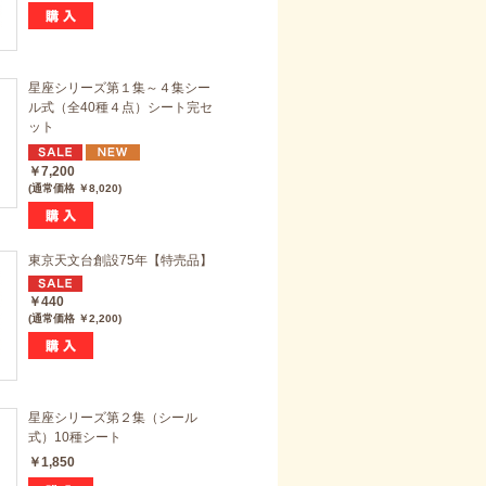
星座シリーズ第１集～４集シー
ル式（全40種４点）シート完セ
ット
￥7,200
(通常価格 ￥8,020)
東京天文台創設75年【特売品】
￥440
(通常価格 ￥2,200)
星座シリーズ第２集（シール
式）10種シート
￥1,850