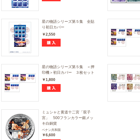
星の物語シリーズ第５集 全貼
り初日カバー
￥2,550
星の物語シリーズ第５集 ＜押
印機＞初日カバー ３枚セット
￥1,800
ミュシャと黄道十二宮「双子
宮」 500フランカラー銀メッ
キ白銅貨
ベナン共和国
￥6,600