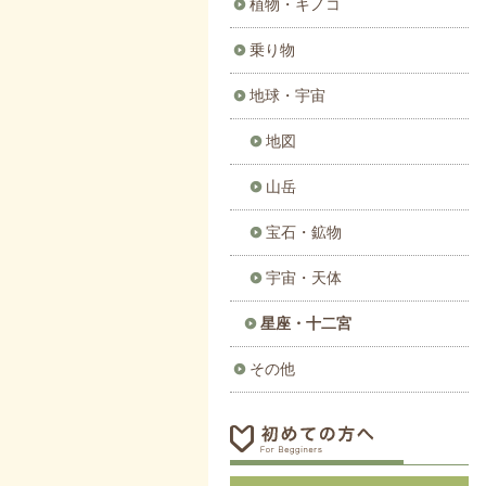
植物・キノコ
乗り物
地球・宇宙
地図
山岳
宝石・鉱物
宇宙・天体
星座・十二宮
その他