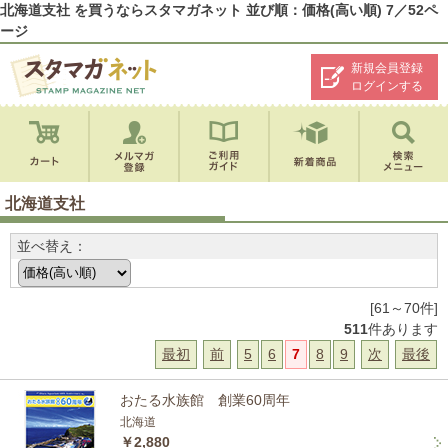
北海道支社 を買うならスタマガネット 並び順：価格(高い順) 7／52ペ
ージ
新規会員登録
ログインする
北海道支社
並べ替え：
[61～70件]
511
件あります
最初
前
5
6
7
8
9
次
最後
おたる水族館 創業60周年
北海道
￥2,880