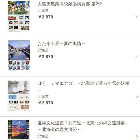
大蝦夷農業高校銀匙購買部 第2弾
北海道
￥2,870
おたる十景～夏の風情～
北海道
￥2,870
ぼく、シマエナガ。～北海道で暮らす雪の妖精
～
北海道
￥2,870
世界文化遺産「北海道・北東北の縄文遺跡群」
～北海道の縄文遺跡～
北海道