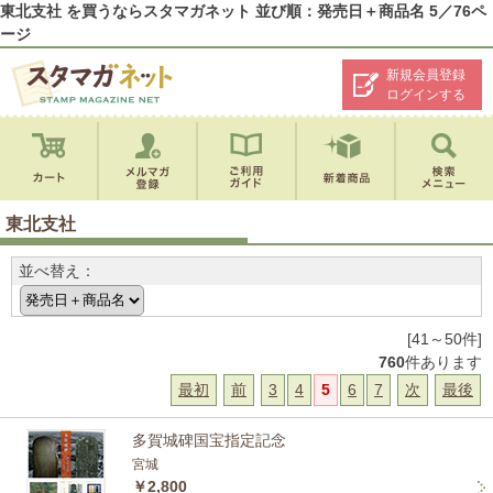
東北支社 を買うならスタマガネット 並び順：発売日＋商品名 5／76ペ
ージ
新規会員登録
ログインする
東北支社
並べ替え：
[41～50件]
760
件あります
最初
前
3
4
5
6
7
次
最後
多賀城碑国宝指定記念
宮城
￥2,800