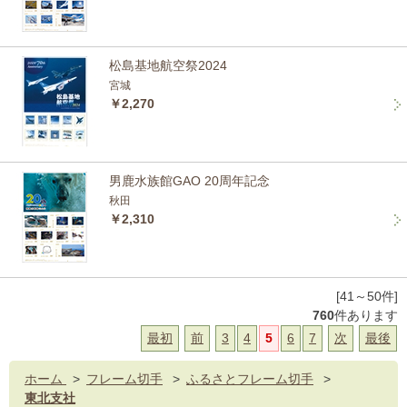
松島基地航空祭2024
宮城
￥2,270
男鹿水族館GAO 20周年記念
秋田
￥2,310
[41～50件]
760
件あります
最初
前
3
4
5
6
7
次
最後
ホーム
>
フレーム切手
>
ふるさとフレーム切手
>
東北支社