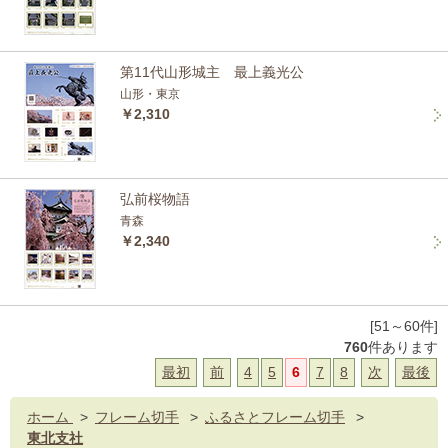
第11代山形城主 最上義光公
山形・東京
￥2,310
弘前桜物語
青森
￥2,340
[51～60件]
760
件あります
最初
前
4
5
6
7
8
次
最後
ホーム
>
フレーム切手
>
ふるさとフレーム切手
>
東北支社