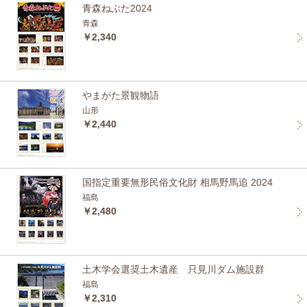
青森ねぶた2024
青森
￥2,340
やまがた景観物語
山形
￥2,440
国指定重要無形民俗文化財 相馬野馬追 2024
福島
￥2,480
土木学会選奨土木遺産 只見川ダム施設群
福島
￥2,310