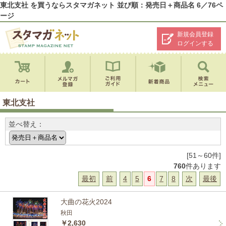
東北支社 を買うならスタマガネット 並び順：発売日＋商品名 6／76ペ
ージ
新規会員登録
ログインする
東北支社
並べ替え：
[51～60件]
760
件あります
最初
前
4
5
6
7
8
次
最後
大曲の花火2024
秋田
￥2,630