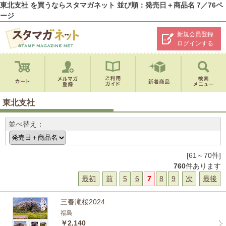
東北支社 を買うならスタマガネット 並び順：発売日＋商品名 7／76ペ
ージ
新規会員登録
ログインする
東北支社
並べ替え：
[61～70件]
760
件あります
最初
前
5
6
7
8
9
次
最後
三春滝桜2024
福島
￥2,140