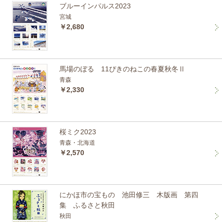
ブルーインパルス2023
宮城
￥2,680
馬場のぼる 11ぴきのねこの春夏秋冬Ⅱ
青森
￥2,330
桜ミク2023
青森・北海道
￥2,570
にかほ市の宝もの 池田修三 木版画 第四
集 ふるさと秋田
秋田