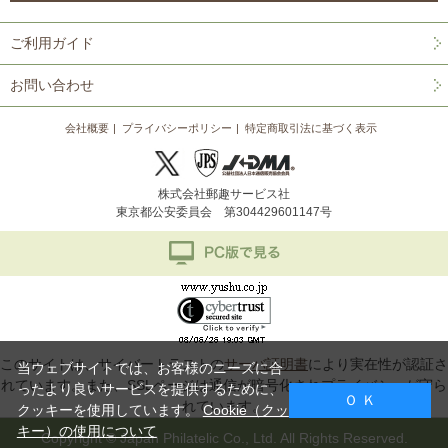
ご利用ガイド
お問い合わせ
会社概要
プライバシーポリシー
特定商取引法に基づく表示
株式会社郵趣サービス社
東京都公安委員会 第304429601147号
このサイトは、サイバートラストの
サーバ証明書
により実在性が認証さ
当ウェブサイトでは、お客様のニーズに合
れています。また、SSLページは通信が暗号化されプライバシーが守ら
ったより良いサービスを提供するために、
Ｏ Ｋ
れています。
クッキーを使用しています。
Cookie（クッ
キー）の使用について
Copyright © Japan Philatelic Co., Ltd. All Rights Reserved.