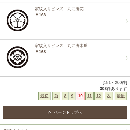
家紋入りピンズ 丸に唐花
￥168
家紋入りピンズ 丸に唐木瓜
￥168
[181～200件]
303
件あります
最初
前
8
9
10
11
12
次
最後
ページトップへ