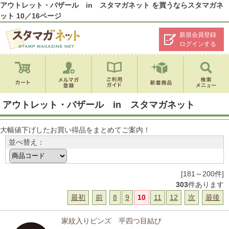
アウトレット・バザール in スタマガネット を買うならスタマガネ
ット 10／16ページ
新規会員登録
ログインする
アウトレット・バザール in スタマガネット
大幅値下げしたお買い得品をまとめてご案内！
並べ替え：
[181～200件]
303
件あります
最初
前
8
9
10
11
12
次
最後
家紋入りピンズ 平四つ目結び