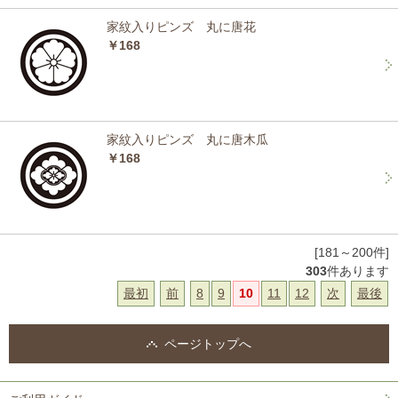
家紋入りピンズ 丸に唐花
￥168
家紋入りピンズ 丸に唐木瓜
￥168
[181～200件]
303
件あります
最初
前
8
9
10
11
12
次
最後
ページトップへ