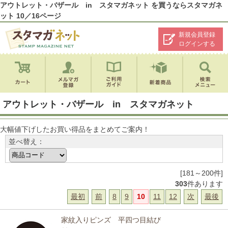
アウトレット・バザール in スタマガネット を買うならスタマガネ
ット 10／16ページ
新規会員登録
ログインする
アウトレット・バザール in スタマガネット
大幅値下げしたお買い得品をまとめてご案内！
並べ替え：
[181～200件]
303
件あります
最初
前
8
9
10
11
12
次
最後
家紋入りピンズ 平四つ目結び