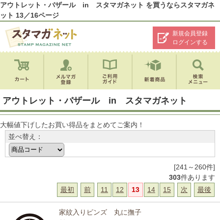
アウトレット・バザール in スタマガネット を買うならスタマガネ
ット 13／16ページ
新規会員登録
ログインする
アウトレット・バザール in スタマガネット
大幅値下げしたお買い得品をまとめてご案内！
並べ替え：
[241～260件]
303
件あります
最初
前
11
12
13
14
15
次
最後
家紋入りピンズ 丸に撫子