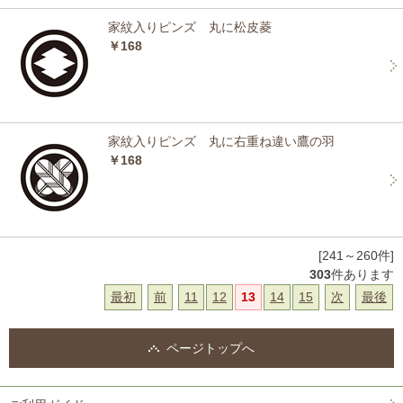
家紋入りピンズ 丸に松皮菱
￥168
家紋入りピンズ 丸に右重ね違い鷹の羽
￥168
[241～260件]
303
件あります
最初
前
11
12
13
14
15
次
最後
ページトップへ