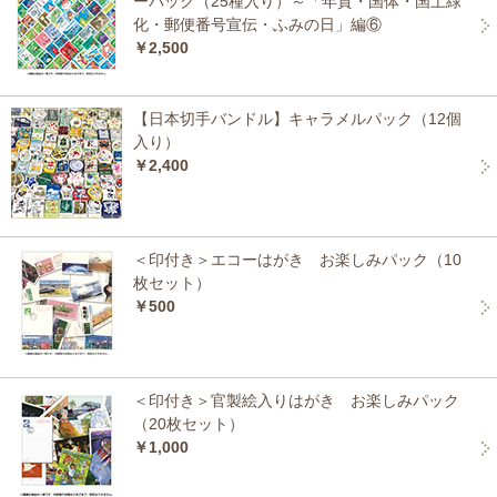
ーパック（25種入り）～「年賀・国体・国土緑
化・郵便番号宣伝・ふみの日」編⑥
￥2,500
【日本切手バンドル】キャラメルパック（12個
入り）
￥2,400
＜印付き＞エコーはがき お楽しみパック（10
枚セット）
￥500
＜印付き＞官製絵入りはがき お楽しみパック
（20枚セット）
￥1,000