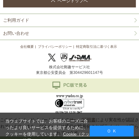
ページトップへ
ご利用ガイド
お問い合わせ
会社概要
プライバシーポリシー
特定商取引法に基づく表示
株式会社郵趣サービス社
東京都公安委員会 第304429601147号
このサイトは、サイバートラストの
サーバ証明書
により実在性が認証さ
当ウェブサイトでは、お客様のニーズに合
れています。また、SSLページは通信が暗号化されプライバシーが守ら
ったより良いサービスを提供するために、
Ｏ Ｋ
れています。
クッキーを使用しています。
Cookie（クッ