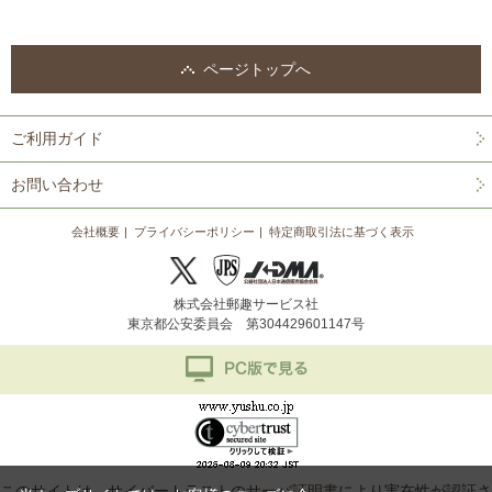
ページトップへ
ご利用ガイド
お問い合わせ
会社概要
プライバシーポリシー
特定商取引法に基づく表示
株式会社郵趣サービス社
東京都公安委員会 第304429601147号
このサイトは、サイバートラストの
サーバ証明書
により実在性が認証さ