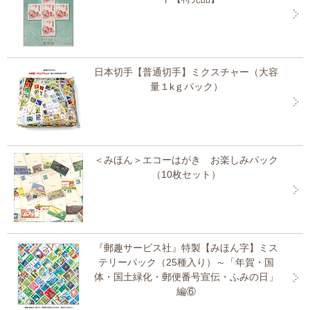
日本切手【普通切手】ミクスチャー（大容
量１kｇパック）
＜みほん＞エコーはがき お楽しみパック
（10枚セット）
『郵趣サービス社』特製【みほん字】ミス
テリーパック（25種入り）～「年賀・国
体・国土緑化・郵便番号宣伝・ふみの日」
編⑥