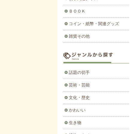
ＢＯＯＫ
コイン・紙幣・関連グッズ
雑貨その他
話題の切手
芸術・芸能
文化・歴史
かわいい
生き物