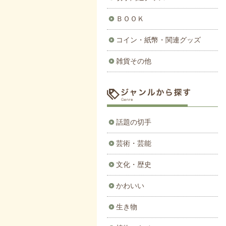
ＢＯＯＫ
コイン・紙幣・関連グッズ
雑貨その他
話題の切手
芸術・芸能
文化・歴史
かわいい
生き物