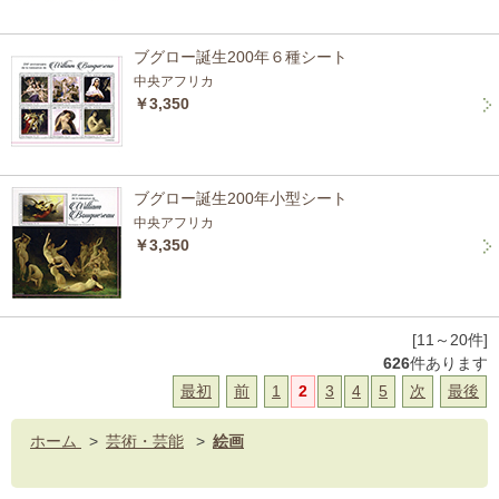
ブグロー誕生200年６種シート
中央アフリカ
￥3,350
ブグロー誕生200年小型シート
中央アフリカ
￥3,350
[11～20件]
626
件あります
最初
前
1
2
3
4
5
次
最後
ホーム
>
芸術・芸能
>
絵画