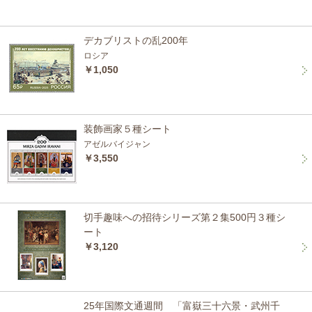
デカブリストの乱200年
ロシア
￥1,050
装飾画家５種シート
アゼルバイジャン
￥3,550
切手趣味への招待シリーズ第２集500円３種シ
ート
￥3,120
25年国際文通週間 「富嶽三十六景・武州千