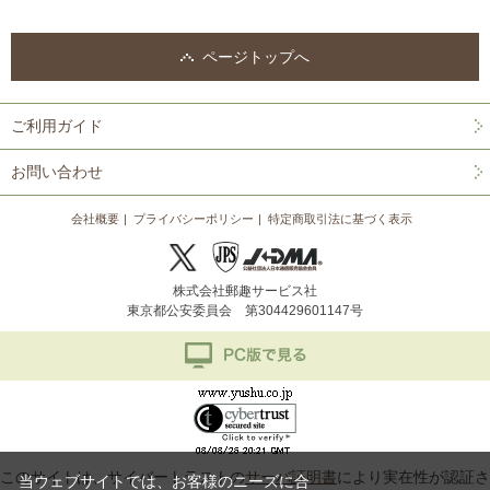
ページトップへ
ご利用ガイド
お問い合わせ
会社概要
プライバシーポリシー
特定商取引法に基づく表示
株式会社郵趣サービス社
東京都公安委員会 第304429601147号
このサイトは、サイバートラストの
サーバ証明書
により実在性が認証さ
当ウェブサイトでは、お客様のニーズに合