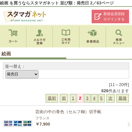
絵画 を買うならスタマガネット 並び順：発売日 2／63ページ
新規会員登録
ログインする
絵画
並べ替え：
[11～20件]
626
件あります
最初
前
1
2
3
4
5
次
最後
芸術の中の青色（セルフ糊）切手帳
フランス
￥7,900