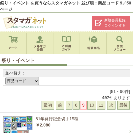
祭り・イベント を買うならスタマガネット 並び順：商品コード 9／50
ページ
新規会員登録
ログインする
祭り・イベント
並べ替え：
[81～90件]
497
件あります
最初
前
7
8
9
10
11
次
最後
81年発行記念切手15種
￥2,080