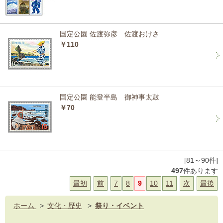
国定公園 佐渡弥彦 佐渡おけさ
￥110
国定公園 能登半島 御神事太鼓
￥70
[81～90件]
497
件あります
最初
前
7
8
9
10
11
次
最後
ホーム
>
文化・歴史
>
祭り・イベント