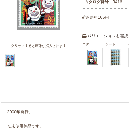
カタログ番号 :
R416
荷造送料165円
単片
シート
クリックすると画像が拡大されます
2000年発行。
※未使用美品です。