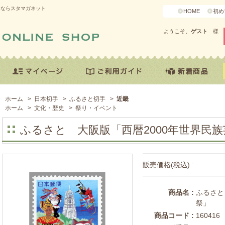
うならスタマガネット
HOME
初め
ようこそ、
ゲスト
様
ホーム
>
日本切手
>
ふるさと切手
>
近畿
ホーム
>
文化・歴史
>
祭り・イベント
ふるさと 大阪版「西暦2000年世界民
販売価格(税込) :
商品名 :
ふるさと
祭」
商品コード :
160416