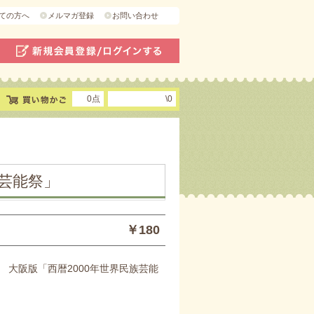
ての方へ
メルマガ登録
お問い合わせ
0点
\0
族芸能祭」
￥180
 大阪版「西暦2000年世界民族芸能