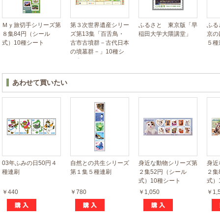
Ｍｙ旅切手シリーズ第
第３次世界遺産シリー
ふるさと 東京版「早
ふる
８集84円（シール
ズ第13集「百舌鳥・
稲田大学大隈講堂」
京の
式）10種シート
古市古墳群－古代日本
５種
の墳墓群－」10種シ
ート
あわせて買いたい
03年ふみの日50円４
自然との共生シリーズ
身近な動物シリーズ第
身近
種連刷
第１集５種連刷
２集52円（シール
２集
式）10種シート
式）
￥440
￥780
￥1,050
￥1,