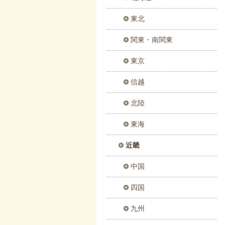
東北
関東・南関東
東京
信越
北陸
東海
近畿
中国
四国
九州