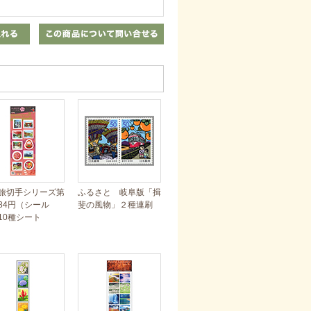
旅切手シリーズ第
ふるさと 岐阜版「揖
84円（シール
斐の風物」２種連刷
10種シート