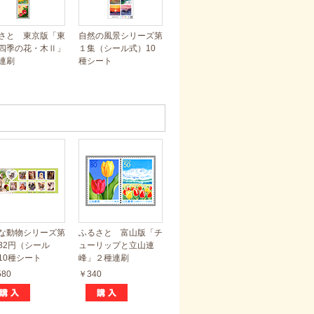
さと 東京版「東
自然の風景シリーズ第
四季の花・木Ⅱ」
１集（シール式）10
連刷
種シート
な動物シリーズ第
ふるさと 富山版「チ
82円（シール
ューリップと立山連
10種シート
峰」２種連刷
580
￥340