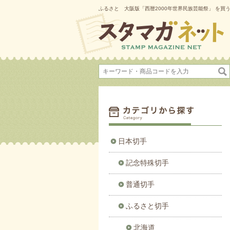
ふるさと 大阪版「西暦2000年世界民族芸能祭」 を買
日本切手
記念特殊切手
普通切手
ふるさと切手
北海道