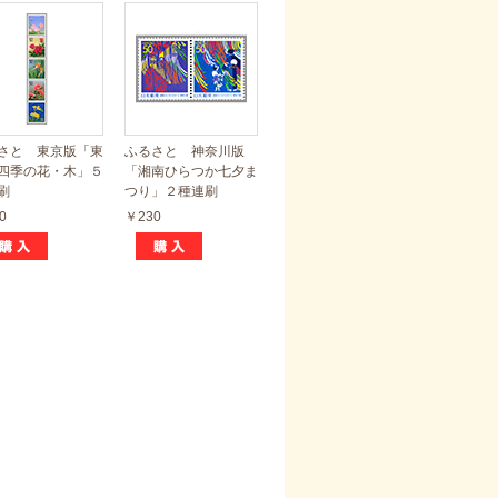
さと 東京版「東
ふるさと 神奈川版
四季の花・木」５
「湘南ひらつか七夕ま
刷
つり」２種連刷
0
￥230