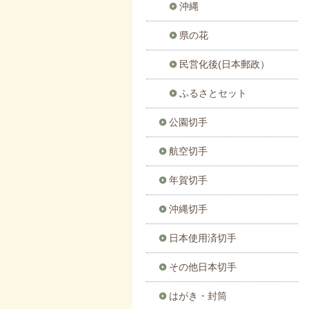
沖縄
県の花
民営化後(日本郵政）
ふるさとセット
公園切手
航空切手
年賀切手
沖縄切手
日本使用済切手
その他日本切手
はがき・封筒