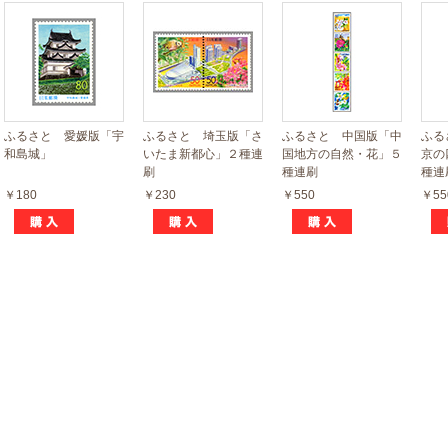
ふるさと 愛媛版「宇
ふるさと 埼玉版「さ
ふるさと 中国版「中
ふる
和島城」
いたま新都心」２種連
国地方の自然・花」５
京の
刷
種連刷
種連
￥180
￥230
￥550
￥55