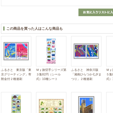
この商品を買った人はこんな商品も
ふるさと 東京版「東
Ｍｙ旅切手シリーズ第
ふるさと 神奈川版
Ｍｙ
京グリーティング」寄
３集82円（シール
「湘南ひらつか七夕ま
５集
附金付２種連刷
式）10種シート
つり」２種連刷
式）