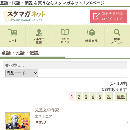
童話・民話・伝説 を買うならスタマガネット 1／6ページ
新規会員登録
ログインする
童話・民話・伝説
並べ替え：
[1～10件]
53
件あります
1
2
3
4
5
次
最後
児童文学作家
エストニア
￥990