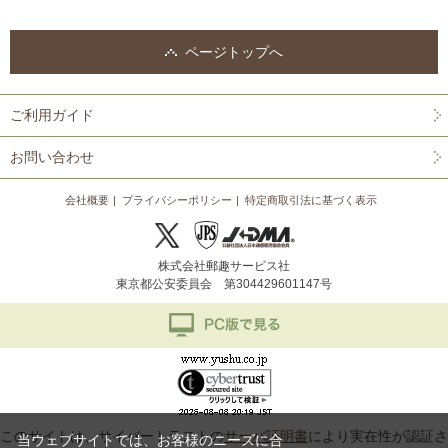
ページトップへ
ご利用ガイド
お問い合わせ
会社概要
プライバシーポリシー
特定商取引法に基づく表示
株式会社郵趣サービス社
東京都公安委員会 第304429601147号
このサイトは、サイバートラストの
サーバ証明書
により実在性が認証さ
当ウェブサイトでは、お客様のニーズに合