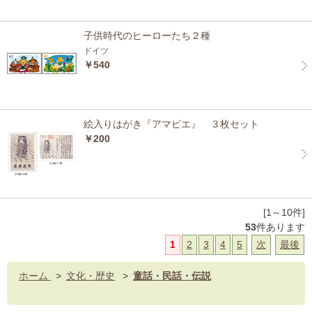
子供時代のヒーローたち２種
ドイツ
￥540
絵入りはがき『アマビエ』 ３枚セット
￥200
[1～10件]
53
件あります
1
2
3
4
5
次
最後
ホーム
>
文化・歴史
>
童話・民話・伝説