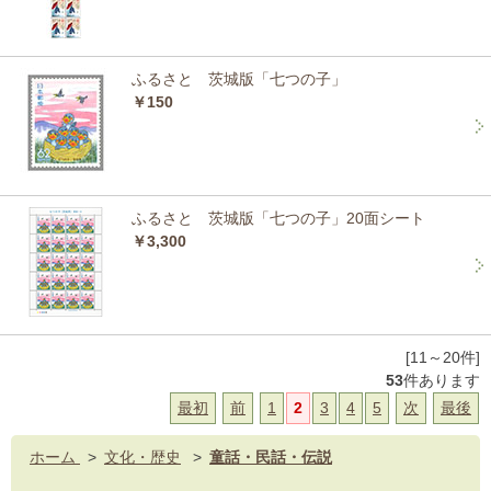
ふるさと 茨城版「七つの子」
￥150
ふるさと 茨城版「七つの子」20面シート
￥3,300
[11～20件]
53
件あります
最初
前
1
2
3
4
5
次
最後
ホーム
>
文化・歴史
>
童話・民話・伝説