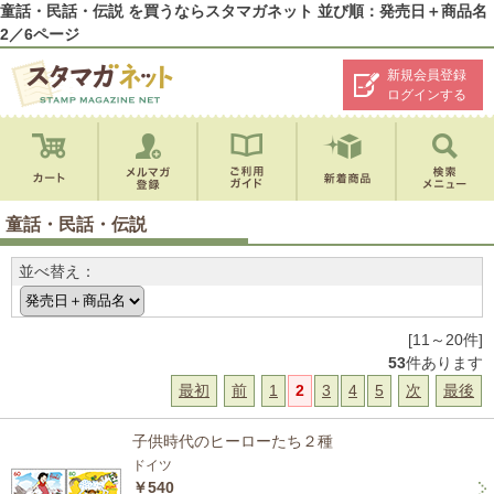
童話・民話・伝説 を買うならスタマガネット 並び順：発売日＋商品名
2／6ページ
新規会員登録
ログインする
童話・民話・伝説
並べ替え：
[11～20件]
53
件あります
最初
前
1
2
3
4
5
次
最後
子供時代のヒーローたち２種
ドイツ
￥540