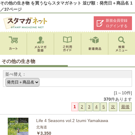
その他の生き物 を買うならスタマガネット 並び順：発売日＋商品名 1
／37ページ
新規会員登録
ログインする
その他の生き物
並べ替え：
[1～10件]
370
件あります
1
2
3
4
5
次
最後
Life 4 Seasons vol.2 Izumi Yamakawa
北海道
￥3,350