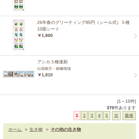
26年春のグリーティング85円（シール式）５種
10面シート
￥1,800
アシカ３種連刷
仏領南方・南極地域
￥1,810
[1～10件]
370
件あります
1
2
3
4
5
次
最後
ホーム
>
生き物
>
その他の生き物