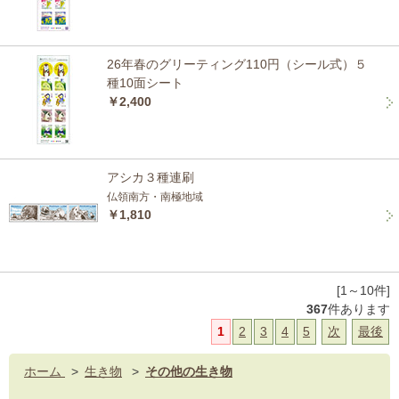
26年春のグリーティング110円（シール式）５
種10面シート
￥2,400
アシカ３種連刷
仏領南方・南極地域
￥1,810
[1～10件]
367
件あります
1
2
3
4
5
次
最後
ホーム
>
生き物
>
その他の生き物