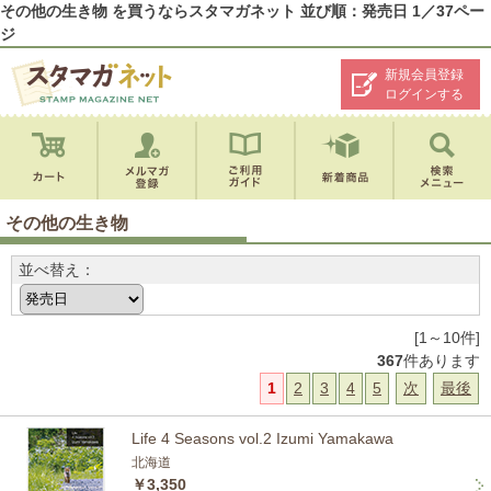
その他の生き物 を買うならスタマガネット 並び順：発売日 1／37ペー
ジ
新規会員登録
ログインする
その他の生き物
並べ替え：
[1～10件]
367
件あります
1
2
3
4
5
次
最後
Life 4 Seasons vol.2 Izumi Yamakawa
北海道
￥3,350