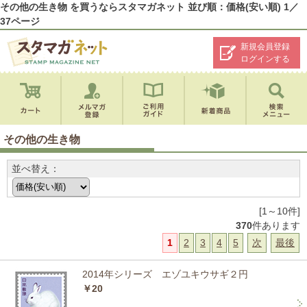
その他の生き物 を買うならスタマガネット 並び順：価格(安い順) 1／
37ページ
新規会員登録
ログインする
その他の生き物
並べ替え：
[1～10件]
370
件あります
1
2
3
4
5
次
最後
2014年シリーズ エゾユキウサギ２円
￥20