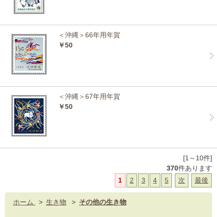
＜沖縄＞66年用年賀
￥50
＜沖縄＞67年用年賀
￥50
[1～10件]
370
件あります
1
2
3
4
5
次
最後
ホーム
>
生き物
>
その他の生き物