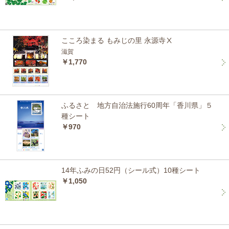
こころ染まる もみじの里 永源寺Ⅹ
滋賀
￥1,770
ふるさと 地方自治法施行60周年「香川県」５
種シート
￥970
14年ふみの日52円（シール式）10種シート
￥1,050