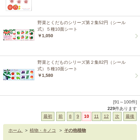
野菜とくだものシリーズ第２集52円（シール
式）５種10面シート
￥1,050
野菜とくだものシリーズ第２集82円（シール
式）５種10面シート
￥1,580
[91～100件]
229
件あります
最初
前
8
9
10
11
12
次
最後
ホーム
>
植物・キノコ
>
その他植物