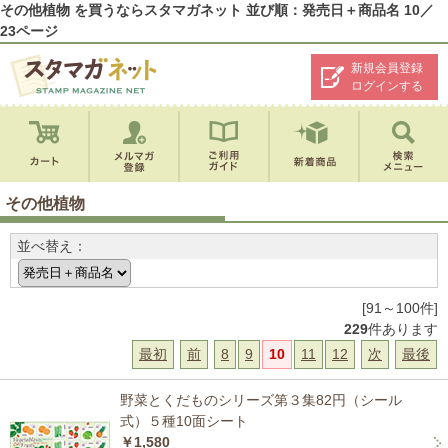
その他植物 を買うならスタマガネット 並び順：発売日＋商品名 10／
23ページ
新規会員登録
ログインする
その他植物
並べ替え：
[91～100件]
229
件あります
最初
前
8
9
10
11
12
次
最後
野菜とくだものシリーズ第３集82円（シール
式）５種10面シート
￥1,580