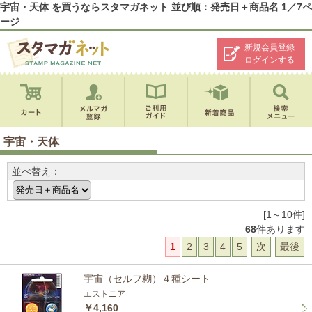
宇宙・天体 を買うならスタマガネット 並び順：発売日＋商品名 1／7ペ
ージ
新規会員登録
ログインする
宇宙・天体
並べ替え：
[1～10件]
68
件あります
1
2
3
4
5
次
最後
宇宙（セルフ糊）４種シート
エストニア
￥4,160