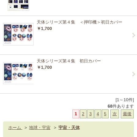
天体シリーズ第４集 ＜押印機＞初日カバー
￥1,700
天体シリーズ第４集 初日カバー
￥1,700
[1～10件]
68
件あります
1
2
3
4
5
次
最後
ホーム
>
地球・宇宙
>
宇宙・天体