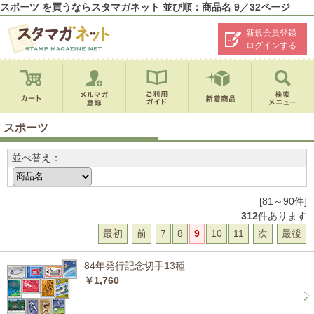
スポーツ を買うならスタマガネット 並び順：商品名 9／32ページ
新規会員登録
ログインする
スポーツ
並べ替え：
[81～90件]
312
件あります
最初
前
7
8
9
10
11
次
最後
84年発行記念切手13種
￥1,760