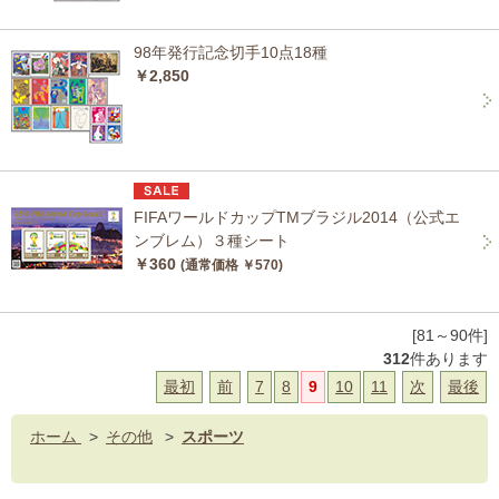
98年発行記念切手10点18種
￥2,850
FIFAワールドカップTMブラジル2014（公式エ
ンブレム）３種シート
￥360
(通常価格 ￥570)
[81～90件]
312
件あります
最初
前
7
8
9
10
11
次
最後
ホーム
>
その他
>
スポーツ