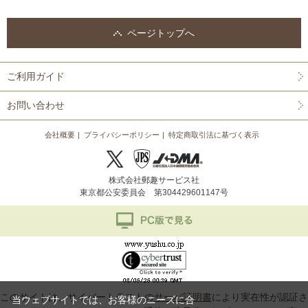
ページトップへ
ご利用ガイド
お問い合わせ
会社概要
プライバシーポリシー
特定商取引法に基づく表示
株式会社郵趣サービス社
東京都公安委員会 第304429601147号
このサイトは、サイバートラストの
サーバ証明書
により実在性が認証さ
当ウェブサイトでは、お客様のニーズに合