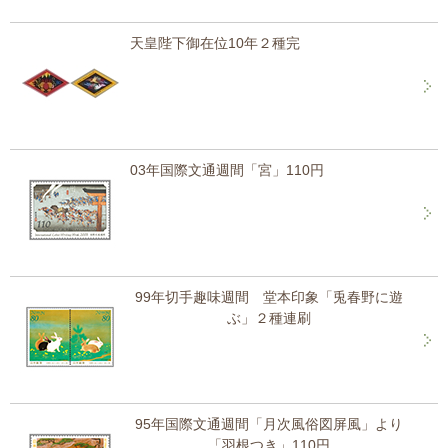
天皇陛下御在位10年２種完
03年国際文通週間「宮」110円
99年切手趣味週間 堂本印象「兎春野に遊
ぶ」２種連刷
95年国際文通週間「月次風俗図屏風」より
「羽根つき」110円