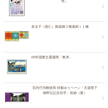
性」
皇太子（徳仁）御成婚２種連刷＋１種
09年国際文通週間「奥津」
宮内庁内郵便局 特製ゆうペーン「天皇陛下
御即位記念切手」収納（紫）