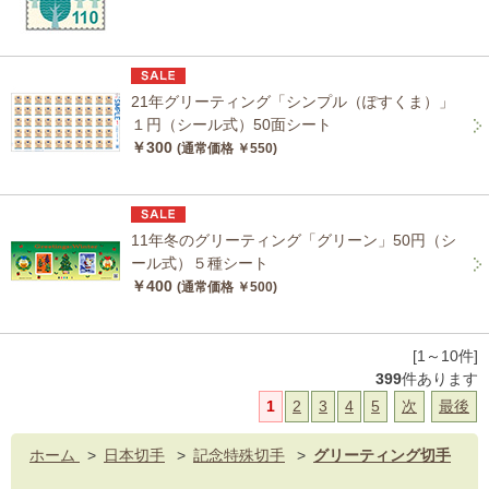
21年グリーティング「シンプル（ぽすくま）」
１円（シール式）50面シート
￥300
(通常価格 ￥550)
11年冬のグリーティング「グリーン」50円（シ
ール式）５種シート
￥400
(通常価格 ￥500)
[1～10件]
399
件あります
1
2
3
4
5
次
最後
ホーム
>
日本切手
>
記念特殊切手
>
グリーティング切手