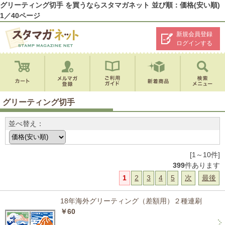
グリーティング切手 を買うならスタマガネット 並び順：価格(安い順)
1／40ページ
新規会員登録
ログインする
グリーティング切手
並べ替え：
[1～10件]
399
件あります
1
2
3
4
5
次
最後
18年海外グリーティング（差額用）２種連刷
￥60