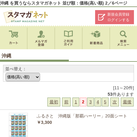
沖縄 を買うならスタマガネット 並び順：価格(高い順) 2／6ページ
新規会員登録
ログインする
沖縄
並べ替え：
[11～20件]
53
件あります
最初
前
1
2
3
4
5
次
最後
ふるさと 沖縄版「那覇ハーリー」20面シート
￥3,300