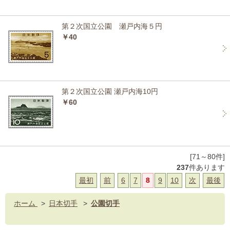
第２次国立公園 瀬戸内海５円
￥40
第２次国立公園 瀬戸内海10円
￥60
[71～80件]
237
件あります
最初
前
6
7
8
9
10
次
最後
ホーム
>
日本切手
>
公園切手