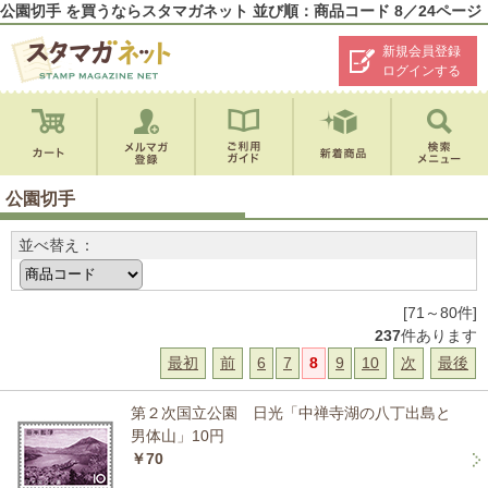
公園切手 を買うならスタマガネット 並び順：商品コード 8／24ページ
新規会員登録
ログインする
公園切手
並べ替え：
[71～80件]
237
件あります
最初
前
6
7
8
9
10
次
最後
第２次国立公園 日光「中禅寺湖の八丁出島と
男体山」10円
￥70