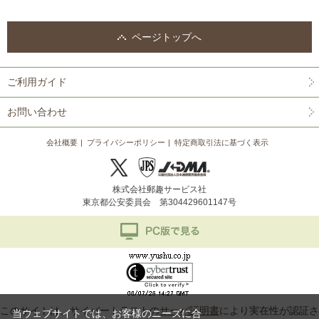
ページトップへ
ご利用ガイド
お問い合わせ
会社概要
プライバシーポリシー
特定商取引法に基づく表示
株式会社郵趣サービス社
東京都公安委員会 第304429601147号
このサイトは、サイバートラストの
サーバ証明書
により実在性が認証さ
当ウェブサイトでは、お客様のニーズに合