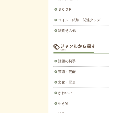
ＢＯＯＫ
コイン・紙幣・関連グッズ
雑貨その他
話題の切手
芸術・芸能
文化・歴史
かわいい
生き物