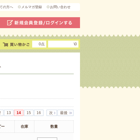
ての方へ
メルマガ登録
お問い合わせ
0点
\0
ト
2
13
14
15
16
次
最後
ピー
在庫
数量