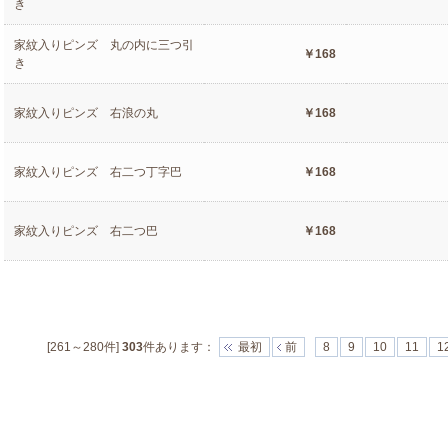
き
家紋入りピンズ 丸の内に三つ引
￥168
き
家紋入りピンズ 右浪の丸
￥168
家紋入りピンズ 右二つ丁字巴
￥168
家紋入りピンズ 右二つ巴
￥168
[261～280件]
303
件あります
：
最初
前
8
9
10
11
1