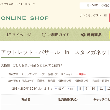
スタマガネット 14／16ページ
HOME
初め
ようこそ、
ゲスト
様
アウトレット・バザール in スタマガネッ
大幅値下げしたお買い得品をまとめてご案内！
表示方法：
ピックアップ
一覧
詳細一覧
サムネイル
一括購入
並べ替え：
商品コード
商品名
発売日
価格(安い順)
価格(高い順)
発売日＋商品名
[261～280件]
303
件あります
：
最初
前
8
9
10
11
1
商品名
販売価格(税込)
キャッチコ