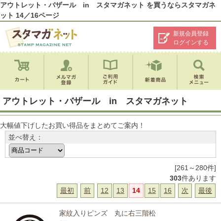
アウトレット・バザール in スタマガネット を買うならスタマガネ
ット 14／16ページ
新規会員登録
ログインする
アウトレット・バザール in スタマガネット
大幅値下げしたお買い得品をまとめてご案内！
並べ替え：
[261～280件]
303
件あります
最初
前
12
13
14
15
16
次
最後
家紋入りピンズ 丸に右三階松