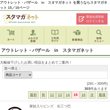
アウトレット・バザール in スタマガネット を買うならスタマガネ
ット 15／16ページ
新規会員登録
ログインする
アウトレット・バザール in スタマガネット
大幅値下げしたお買い得品をまとめてご案内！
並べ替え：
[281～300件]
303
件あります
最初
前
12
13
14
15
16
次
最後
家紋入りピンズ 右三つ巴