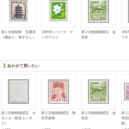
第１次新昭和 五重塔
1980年シリーズ テ
第２次動植物国宝 金
19
（糊あり、狭すかし）
ッポウユリ
色堂
リモ
あわせて買いたい
第２次動植物国宝 カ
第２次動植物国宝 観
第２次動植物国宝 金
第２
モシカ（観音エンボ
音菩薩像
色堂
等院
ス）
版）