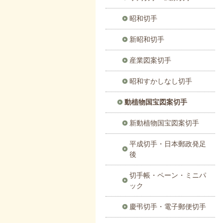
昭和切手
新昭和切手
産業図案切手
昭和すかしなし切手
動植物国宝図案切手
新動植物国宝図案切手
平成切手・日本郵政発足
後
切手帳・ペーン・ミニパ
ック
慶弔切手・電子郵便切手