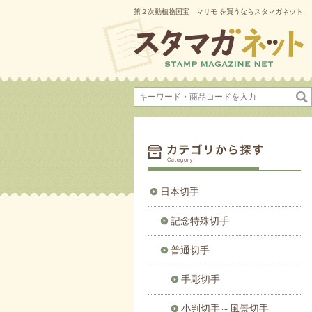
第２次動植物国宝 マリモ を買うならスタマガネット
日本切手
記念特殊切手
普通切手
手彫切手
小判切手～風景切手