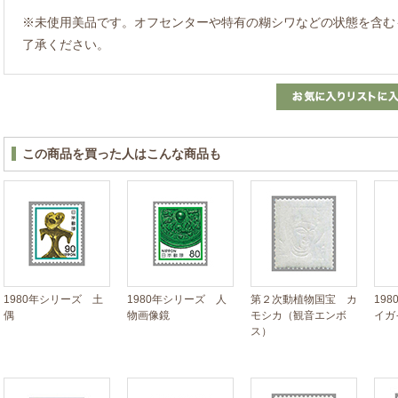
※未使用美品です。オフセンターや特有の糊シワなどの状態を含む
了承ください。
この商品を買った人はこんな商品も
1980年シリーズ 土
1980年シリーズ 人
第２次動植物国宝 カ
19
偶
物画像鏡
モシカ（観音エンボ
イガ
ス）