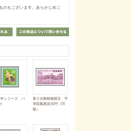
ものもございます。あらかじめご
80年シリーズ バ
第２次動植物国宝 平
イ
等院鳳凰堂30円（凹
版）