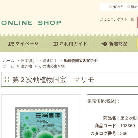
HOME
初め
ようこそ、
ゲスト
様
ホーム
>
日本切手
>
普通切手
>
動植物国宝図案切手
ホーム
>
生き物
>
その他の生き物
第２次動植物国宝 マリモ
販売価格(税込) :
商品名 :
第２次動
商品コード :
103660
カタログ番号 :
366