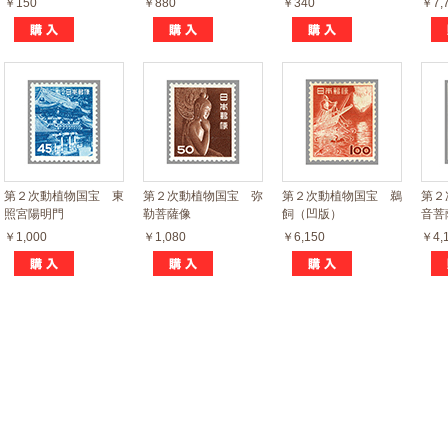
￥150
￥880
￥340
￥7,
第２次動植物国宝 東
第２次動植物国宝 弥
第２次動植物国宝 鵜
第２
照宮陽明門
勒菩薩像
飼（凹版）
音菩
￥1,000
￥1,080
￥6,150
￥4,