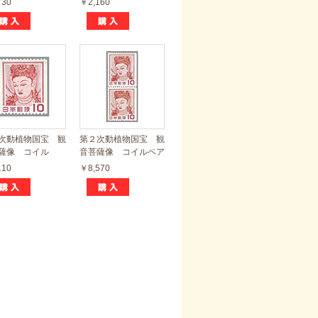
730
￥2,160
次動植物国宝 観
第２次動植物国宝 観
薩像 コイル
音菩薩像 コイルペア
110
￥8,570