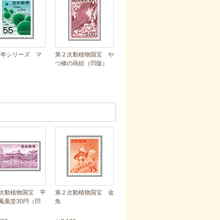
67年シリーズ マ
第２次動植物国宝 や
つ橋の蒔絵（凹版）
次動植物国宝 平
第２次動植物国宝 金
鳳凰堂30円（凹
魚