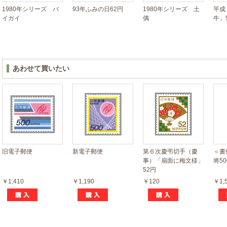
1980年シリーズ バ
93年ふみの日62円
1980年シリーズ 土
平成
イガイ
偶
牛」
あわせて買いたい
旧電子郵便
新電子郵便
第６次慶弔切手（慶
＜書
事）「扇面に梅文様」
将50
52円
￥1,410
￥1,190
￥120
￥1,