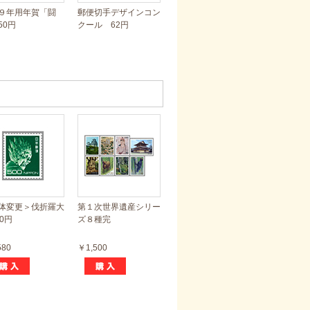
９年用年賀「闘
郵便切手デザインコン
50円
クール 62円
体変更＞伐折羅大
第１次世界遺産シリー
0円
ズ８種完
580
￥1,500