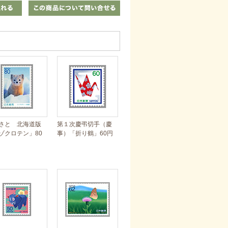
さと 北海道版
第１次慶弔切手（慶
ゾクロテン」80
事）「折り鶴」60円