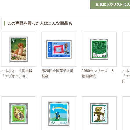
この商品を買った人はこんな商品も
ふるさと 北海道版
第20回全国菓子大博
1980年シリーズ 人
ふる
「エゾオコジョ」
覧会
物画像鏡
「エ
円