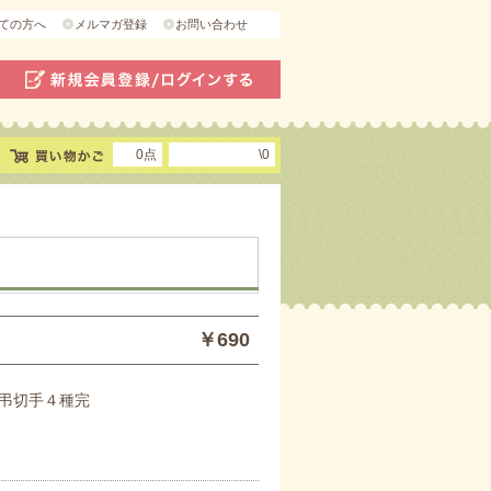
ての方へ
メルマガ登録
お問い合わせ
0点
\0
￥690
弔切手４種完