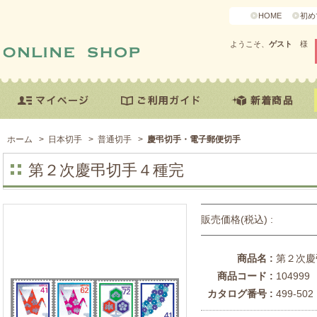
HOME
初め
ようこそ、
ゲスト
様
ホーム
>
日本切手
>
普通切手
>
慶弔切手・電子郵便切手
第２次慶弔切手４種完
販売価格(税込) :
商品名 :
第２次慶
商品コード :
104999
カタログ番号 :
499-502