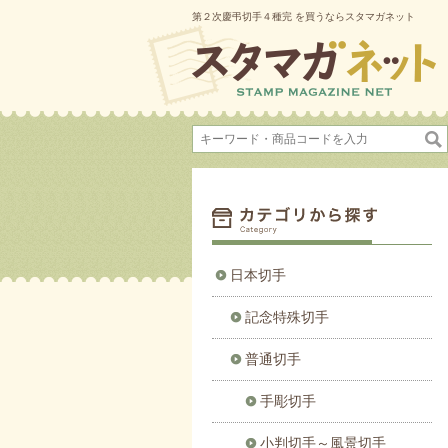
第２次慶弔切手４種完 を買うならスタマガネット
日本切手
記念特殊切手
普通切手
手彫切手
小判切手～風景切手